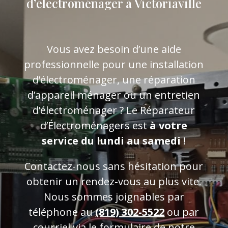
d’électroménager à Victoriaville
Vous avez besoin d’une aide
professionnelle pour une installation
d’électroménager, une réparation
d’appareil ménager ou un entretien
d’électroménager ? Le Réparateur
d’Électroménagers est
à votre
service du lundi au samedi
!
Contactez-nous sans hésitation pour
obtenir un rendez-vous au plus vite.
Nous sommes joignables par
téléphone au
(819) 302-5522
ou par
courriel via le formulaire de
notre