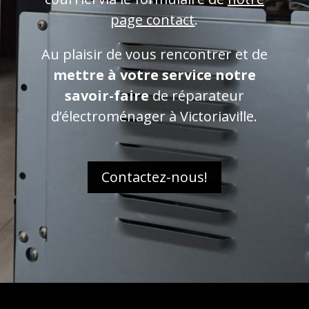
page contact
.
Au plaisir de vous rencontrer et de
mettre à votre service
notre
savoir-faire
de réparateur
d’électroménager à Victoriaville.
Contactez-nous!